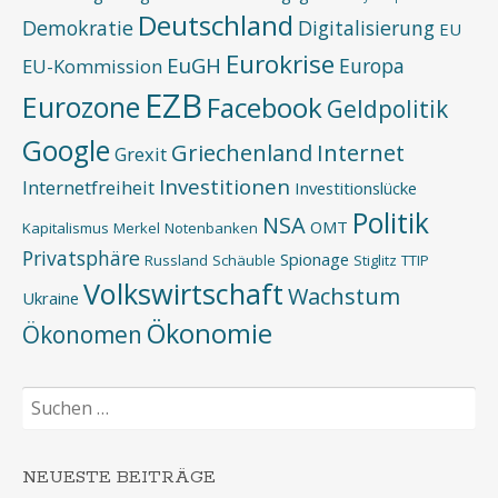
Deutschland
Demokratie
Digitalisierung
EU
Eurokrise
EuGH
Europa
EU-Kommission
EZB
Eurozone
Facebook
Geldpolitik
Google
Griechenland
Internet
Grexit
Investitionen
Internetfreiheit
Investitionslücke
Politik
NSA
OMT
Kapitalismus
Merkel
Notenbanken
Privatsphäre
Spionage
Russland
Schäuble
Stiglitz
TTIP
Volkswirtschaft
Wachstum
Ukraine
Ökonomie
Ökonomen
Suchen
nach:
NEUESTE BEITRÄGE