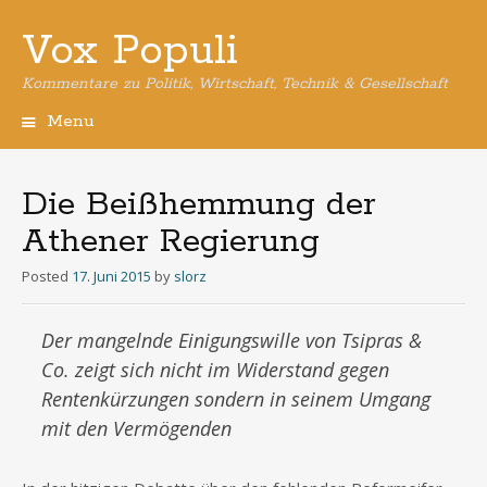
Vox Populi
Kommentare zu Politik, Wirtschaft, Technik & Gesellschaft
Menu
Skip
to
content
Die Beißhemmung der
Athener Regierung
Posted
17. Juni 2015
by
slorz
Der mangelnde Einigungswille von Tsipras &
Co. zeigt sich nicht im Widerstand gegen
Rentenkürzungen sondern in seinem Umgang
mit den Vermögenden