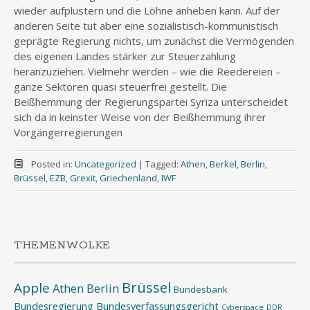
wieder aufplustern und die Löhne anheben kann. Auf der
anderen Seite tut aber eine sozialistisch-kommunistisch
geprägte Regierung nichts, um zunächst die Vermögenden
des eigenen Landes stärker zur Steuerzahlung
heranzuziehen. Vielmehr werden – wie die Reedereien –
ganze Sektoren quasi steuerfrei gestellt. Die
Beißhemmung der Regierungspartei Syriza unterscheidet
sich da in keinster Weise von der Beißhemmung ihrer
Vorgängerregierungen
Posted in:
Uncategorized
|
Tagged:
Athen
,
Berkel
,
Berlin
,
Brüssel
,
EZB
,
Grexit
,
Griechenland
,
IWF
THEMENWOLKE
Brüssel
Apple
Athen
Berlin
Bundesbank
Bundesregierung
Bundesverfassungsgericht
Cyberspace
DDR