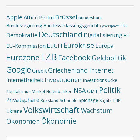
Brüssel
Apple
Athen
Berlin
Bundesbank
Bundesregierung
Bundesverfassungsgericht
Cyberspace
DDR
Deutschland
Demokratie
Digitalisierung
EU
Eurokrise
EuGH
Europa
EU-Kommission
EZB
Eurozone
Facebook
Geldpolitik
Google
Griechenland
Internet
Grexit
Investitionen
Internetfreiheit
Investitionslücke
Politik
NSA
OMT
Kapitalismus
Merkel
Notenbanken
Privatsphäre
Spionage
Russland
Schäuble
Stiglitz
TTIP
Volkswirtschaft
Wachstum
Ukraine
Ökonomie
Ökonomen
Suchen