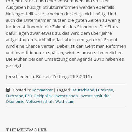
Projekte steckt und eher konsumtiven und sozialen
Ausgaben huldigt. Strukturreformen werden ebenfalls
hintangestellt – sie scheinen derzeit ja nicht nötig. Und
auch die Unternehmen nutzen die guten Zeiten zu wenig
für Investitionen in die Zukunft des Standorts. Die Etats
dafür legen zwar etwas zu, das wird dem über Jahre
aufgestauten Nachholbedarf aber nicht gerecht. Erneut
wird eine Chance vertan. Dabei ist klar: Geht man Reformen
und Investitionen zu spät an, wird es umso schmerzlicher.
Die Mühen bei der Umsetzung der Agenda 2010 haben es
gezeigt.
(erschienen in: Börsen-Zeitung, 26.3.2015)
Posted in:
Kommentar
|
Tagged:
Deutschland
,
Eurokrise
,
Eurozone
,
EZB
,
Geldpolitik
,
Investitionen
,
Investitionslücke
,
Ökonomie
,
Volkswirtschaft
,
Wachstum
THEMENWOLKE