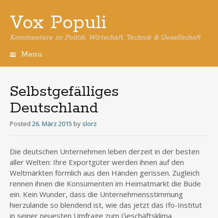
Vox Populi
Kommentare zu Politik, Wirtschaft, Technik & Gesellschaft
Menu
Skip
to
content
Selbstgefälliges
Deutschland
Posted
26. März 2015
by
slorz
Die deutschen Unternehmen leben derzeit in der besten
aller Welten: Ihre Exportgüter werden ihnen auf den
Weltmärkten förmlich aus den Händen gerissen. Zugleich
rennen ihnen die Konsumenten im Heimatmarkt die Bude
ein. Kein Wunder, dass die Unternehmensstimmung
hierzulande so blendend ist, wie das jetzt das Ifo-Institut
in seiner neuesten Umfrage zum Geschäftsklima