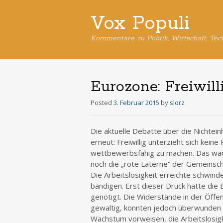
Vox Populi
Kommentare zu Politik, Wirtschaft, Tec
Eurozone: Freiwill
Posted
3. Februar 2015
by
slorz
Die aktuelle Debatte über die Nichtei
erneut: Freiwillig unterzieht sich kei
wettbewerbsfähig zu machen. Das war s
noch die „rote Laterne“ der Gemeinscha
Die Arbeitslosigkeit erreichte schwin
bändigen. Erst dieser Druck hatte di
genötigt. Die Widerstände in der Öffen
gewaltig, konnten jedoch überwunden 
Wachstum vorweisen, die Arbeitslosigk