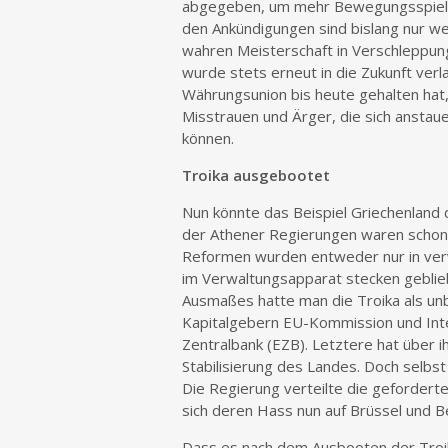
abgegeben, um mehr Bewegungsspielr
den Ankündigungen sind bislang nur we
wahren Meisterschaft in Verschleppungs
wurde stets erneut in die Zukunft verl
Währungsunion bis heute gehalten hat,
Misstrauen und Ärger, die sich anstau
können.
Troika ausgebootet
Nun könnte das Beispiel Griechenland
der Athener Regierungen waren schon 
Reformen wurden entweder nur in verw
im Verwaltungsapparat stecken geblieb
Ausmaßes hatte man die Troika als unb
Kapitalgebern EU-Kommission und Int
Zentralbank (EZB). Letztere hat über i
Stabilisierung des Landes. Doch selbs
Die Regierung verteilte die gefordert
sich deren Hass nun auf Brüssel und Ber
Dass es nach dem Ausbooten der Troika