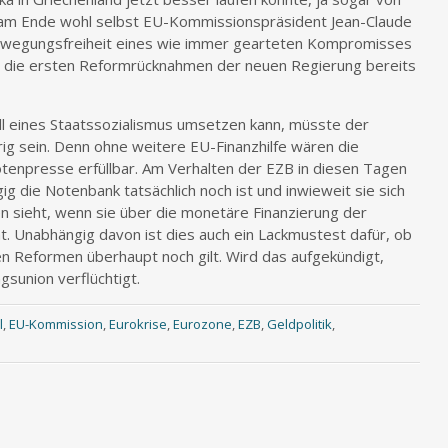
 am Ende wohl selbst EU-Kommissionspräsident Jean-Claude
Bewegungsfreiheit eines wie immer gearteten Kompromisses
e die ersten Reformrücknahmen der neuen Regierung bereits
ll eines Staatssozialismus umsetzen kann, müsste der
rig sein. Denn ohne weitere EU-Finanzhilfe wären die
enpresse erfüllbar. Am Verhalten der EZB in diesen Tagen
ig die Notenbank tatsächlich noch ist und inwieweit sie sich
ten sieht, wenn sie über die monetäre Finanzierung der
t. Unabhängig davon ist dies auch ein Lackmustest dafür, ob
gen Reformen überhaupt noch gilt. Wird das aufgekündigt,
sunion verflüchtigt.
l
,
EU-Kommission
,
Eurokrise
,
Eurozone
,
EZB
,
Geldpolitik
,