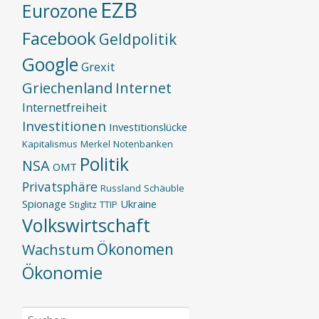
EZB
Eurozone
Facebook
Geldpolitik
Google
Grexit
Griechenland
Internet
Internetfreiheit
Investitionen
Investitionslücke
Kapitalismus
Merkel
Notenbanken
Politik
NSA
OMT
Privatsphäre
Russland
Schäuble
Spionage
Ukraine
Stiglitz
TTIP
Volkswirtschaft
Ökonomen
Wachstum
Ökonomie
Suchen