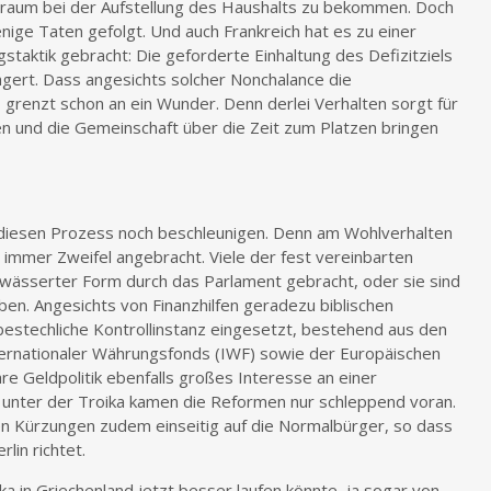
aum bei der Aufstellung des Haushalts zu bekommen. Doch
nige Taten gefolgt. Und auch Frankreich hat es zu einer
taktik gebracht: Die geforderte Einhaltung des Defizitziels
agert. Dass angesichts solcher Nonchalance die
 grenzt schon an ein Wunder. Denn derlei Verhalten sorgt für
en und die Gemeinschaft über die Zeit zum Platzen bringen
 diesen Prozess noch beschleunigen. Denn am Wohlverhalten
immer Zweifel angebracht. Viele der fest vereinbarten
ässerter Form durch das Parlament gebracht, oder sie sind
en. Angesichts von Finanzhilfen geradezu biblischen
estechliche Kontrollinstanz eingesetzt, bestehend aus den
ernationaler Währungsfonds (IWF) sowie der Europäischen
hre Geldpolitik ebenfalls großes Interesse an einer
t unter der Troika kamen die Reformen nur schleppend voran.
en Kürzungen zudem einseitig auf die Normalbürger, so dass
lin richtet.
 in Griechenland jetzt besser laufen könnte, ja sogar von