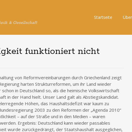
Skip
Startseite
Über
hnik & Gesellschaft
to
content
igkeit funktioniert nicht
nhaltung von Reformvereinbarungen durch Griechenland zeigt
ne Regierung harten Strukturreformen, um ihr Land wieder
chon in Deutschland so, als die heimische Volkswirtschaft
ft in der Hand hielt. Unser Land galt als Abstiegskandidat.
delerregende Höhen, das Haushaltsdefizit war kaum zu
e Bundesregierung 2003 zu den Reformen der „Agenda 2010“
tlichkeit – auf der Straße und in den Medien – waren
werden. Ergebnis: Deutschland kann wieder passables
eit wurde zurückgedrängt, der Staatshaushalt ausgeglichen,