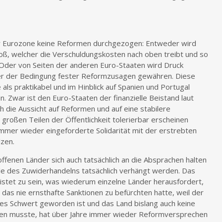
er Eurozone keine Reformen durchgezogen: Entweder wird
oß, welcher die Verschuldungskosten nach oben treibt und so
 Oder von Seiten der anderen Euro-Staaten wird Druck
nter der Bedingung fester Reformzusagen gewähren. Diese
e als praktikabel und im Hinblick auf Spanien und Portugal
n. Zwar ist den Euro-Staaten der finanzielle Beistand laut
h die Aussicht auf Reformen und auf eine stabilere
großen Teilen der Öffentlichkeit tolerierbar erscheinen
immer wieder eingeforderte Solidarität mit der erstrebten
lzen.
ffenen Länder sich auch tatsächlich an die Absprachen halten
le des Zuwiderhandelns tatsächlich verhängt werden. Das
eistet zu sein, was wiederum einzelne Länder herausfordert,
 das nie ernsthafte Sanktionen zu befürchten hatte, weil der
pfes Schwert geworden ist und das Land bislang auch keine
hmen musste, hat über Jahre immer wieder Reformversprechen