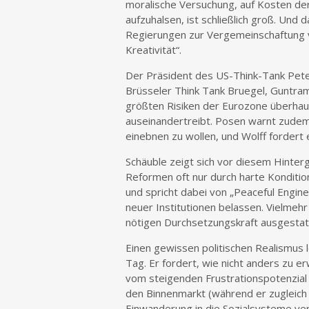
moralische Versuchung, auf Kosten de
aufzuhalsen, ist schließlich groß. Un
Regierungen zur Vergemeinschaftung vo
Kreativität“.
Der Präsident des US-Think-Tank Pete
Brüsseler Think Tank Bruegel, Guntram
größten Risiken der Eurozone überhaup
auseinandertreibt. Posen warnt zudem 
einebnen zu wollen, und Wolff fordert 
Schäuble zeigt sich vor diesem Hinte
Reformen oft nur durch harte Konditi
und spricht dabei von „Peaceful Enginee
neuer Institutionen belassen. Vielmeh
nötigen Durchsetzungskraft ausgestat
Einen gewissen politischen Realismus l
Tag. Er fordert, wie nicht anders zu e
vom steigenden Frustrationspotenzial 
den Binnenmarkt (während er zugleich
Einwanderung in die Sozialsysteme ver