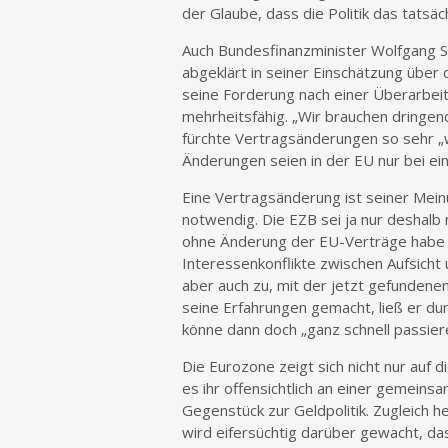
der Glaube, dass die Politik das tatsäc
Auch Bundesfinanzminister Wolfgang S
abgeklärt in seiner Einschätzung über 
seine Forderung nach einer Überarbeitu
mehrheitsfähig. „Wir brauchen dringe
fürchte Vertragsänderungen so sehr „w
Änderungen seien in der EU nur bei ei
Eine Vertragsänderung ist seiner Mein
notwendig. Die EZB sei ja nur deshalb 
ohne Änderung der EU-Verträge habe d
Interessenkonflikte zwischen Aufsicht
aber auch zu, mit der jetzt gefunden
seine Erfahrungen gemacht, ließ er dur
könne dann doch „ganz schnell passier
Die Eurozone zeigt sich nicht nur auf 
es ihr offensichtlich an einer gemeinsa
Gegenstück zur Geldpolitik. Zugleich h
wird eifersüchtig darüber gewacht, das