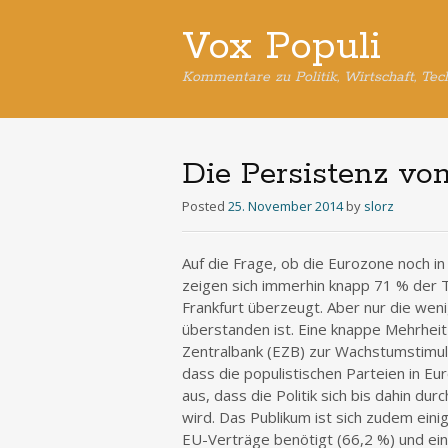
Vox Populi
Kommentare zu Politik, Wirtschaft, Tec
Die Persistenz v
Posted
25. November 2014
by
slorz
Auf die Frage, ob die Eurozone noch in
zeigen sich immerhin knapp 71 % der 
Frankfurt überzeugt. Aber nur die weni
überstanden ist. Eine knappe Mehrhei
Zentralbank (EZB) zur Wachstumstimuli
dass die populistischen Parteien in E
aus, dass die Politik sich bis dahin 
wird. Das Publikum ist sich zudem eini
EU-Verträge benötigt (66,2 %) und ein