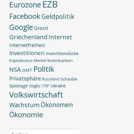
EZB
Eurozone
Facebook
Geldpolitik
Google
Grexit
Griechenland
Internet
Internetfreiheit
Investitionen
Investitionslücke
Kapitalismus
Merkel
Notenbanken
Politik
NSA
OMT
Privatsphäre
Russland
Schäuble
Spionage
Ukraine
Stiglitz
TTIP
Volkswirtschaft
Ökonomen
Wachstum
Ökonomie
Suchen