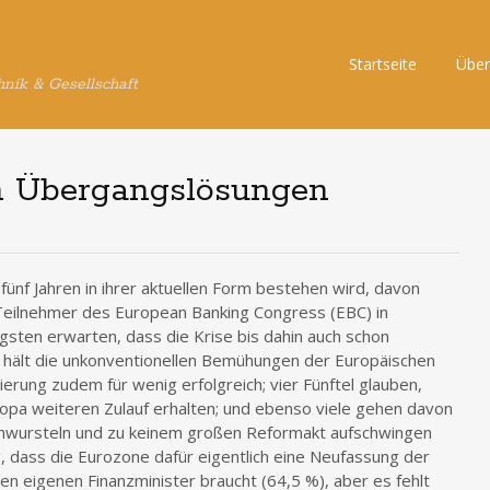
Skip
Startseite
Über
hnik & Gesellschaft
to
content
on Übergangslösungen
 fünf Jahren in ihrer aktuellen Form bestehen wird, davon
Teilnehmer des European Banking Congress (EBC) in
gsten erwarten, dass die Krise bis dahin auch schon
t hält die unkonventionellen Bemühungen der Europäischen
erung zudem für wenig erfolgreich; vier Fünftel glauben,
uropa weiteren Zulauf erhalten; und ebenso viele gehen davon
durchwursteln und zu keinem großen Reformakt aufschwingen
g, dass die Eurozone dafür eigentlich eine Neufassung der
en eigenen Finanzminister braucht (64,5 %), aber es fehlt