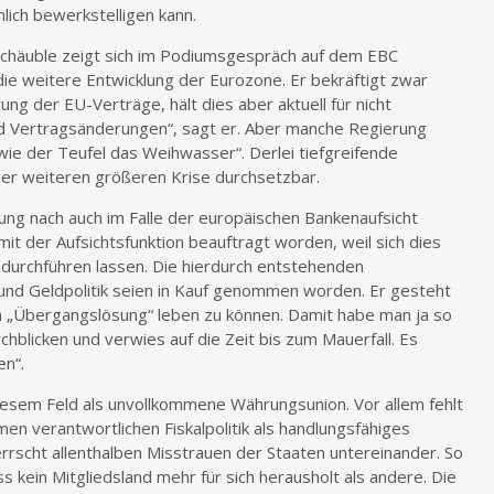
hlich bewerkstelligen kann.
chäuble zeigt sich im Podiumsgespräch auf dem EBC
die weitere Entwicklung der Eurozone. Er bekräftigt zwar
ng der EU-Verträge, hält dies aber aktuell für nicht
nd Vertragsänderungen“, sagt er. Aber manche Regierung
ie der Teufel das Weihwasser“. Derlei tiefgreifende
ner weiteren größeren Krise durchsetzbar.
ung nach auch im Falle der europäischen Bankenaufsicht
mit der Aufsichtsfunktion beauftragt worden, weil sich dies
urchführen lassen. Die hierdurch entstehenden
 und Geldpolitik seien in Kauf genommen worden. Er gesteht
en „Übergangslösung“ leben zu können. Damit habe man ja so
chblicken und verwies auf die Zeit bis zum Mauerfall. Es
en“.
diesem Feld als unvollkommene Währungsunion. Vor allem fehlt
men verantwortlichen Fiskalpolitik als handlungsfähiges
errscht allenthalben Misstrauen der Staaten untereinander. So
s kein Mitgliedsland mehr für sich herausholt als andere. Die