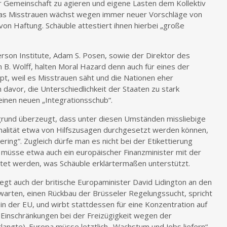
r Gemeinschaft zu agieren und eigene Lasten dem Kollektiv
d das Misstrauen wächst wegen immer neuer Vorschläge von
n Haftung. Schäuble attestiert ihnen hierbei „große
rson Institute, Adam S. Posen, sowie der Direktor des
 B. Wolff, halten Moral Hazard denn auch für eines der
t, weil es Misstrauen säht und die Nationen eher
davor, die Unterschiedlichkeit der Staaten zu stark
einen neuen „Integrationsschub“.
rgrund überzeugt, dass unter diesen Umständen missliebige
onalität etwa von Hilfszusagen durchgesetzt werden können,
ring“. Zugleich dürfe man es nicht bei der Etikettierung
r müsse etwa auch ein europäischer Finanzminister mit der
tet werden, was Schäuble erklärtermaßen unterstützt.
egt auch der britische Europaminister David Lidington an den
rwarten, einen Rückbau der Brüsseler Regelungssucht, spricht
in der EU, und wirbt stattdessen für eine Konzentration auf
 Einschränkungen bei der Freizügigkeit wegen der
langte). Europa müsse letztlich „Wachstum und Jobs liefern“,