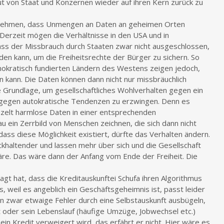
von Staat und Konzernen wieder auf ihren Kern zurück zu
nnehmen, dass Unmengen an Daten an geheimen Orten
rzeit mögen die Verhältnisse in den USA und in
ass der Missbrauch durch Staaten zwar nicht ausgeschlossen,
en kann, um die Freiheitsrechte der Bürger zu sichern. So
okratisch fundierten Ländern des Westens zeigen jedoch,
n kann. Die Daten können dann nicht nur missbräuchlich
 Grundlage, um gesellschaftliches Wohlverhalten gegen ein
egen autokratische Tendenzen zu erzwingen. Denn es
nzelt harmlose Daten in einer entsprechenden
in Zerrbild von Menschen zeichnen, die sich dann nicht
ass diese Möglichkeit existiert, dürfte das Verhalten ändern.
haltender und lassen mehr über sich und die Gesellschaft
re. Das wäre dann der Anfang vom Ende der Freiheit. Die
gt hat, dass die Kreditauskunftei Schufa ihren Algorithmus
 weil es angeblich ein Geschäftsgeheimnis ist, passt leider
nn zwar etwaige Fehler durch eine Selbstauskunft ausbügeln,
t oder sein Lebenslauf (häufige Umzüge, Jobwechsel etc.)
in Kredit verweigert wird, das erfährt er nicht. Hier wäre es