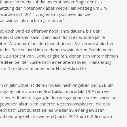
B unter Verweis auf die Investitionsumfrage der EU-
hätzung der Notenbank aber wieder ein Anstieg um 3 %
würden sich 2014 „insgesamt positiver auf die
auswirken als noch im Jahr davor“.
, doch wird es offenbar noch Jahre dauern, bis der
edeckt werden kann. Denn auch für die nächsten Jahre
ates Wachstum“ bei den Investitionen. Sie verweist hierbei
au der Banken und Unternehmen sowie deren Probleme mit
ie EZB spricht von „Schwierigkeiten, denen sich Unternehmen
diten bei der Suche nach einer alternativen Finanzierung
che Direktinvestitionen oder Handelskredite
en im Jahr 2008 ist deren Niveau nach Angaben der EZB um
ckgang habe auch das Bruttoinlandsprodukt (BIP) um vier
r Investitionsrückgang in den vergangenen sechs Jahren sei
gewesen als in allen anderen Rezessionsphasen, die das
lebt hat“. Erst zuletzt sei es wieder zu einer gewissen
itionstätigkeit im zweiten Quartal 2013 um 0,2 % und im
.