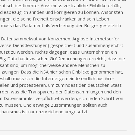
tisch bestimmter Ausschuss vertrauliche Einblicke erhält,
diesbezüglich ahnden und korrigieren zu können. Ansonsten
ungen, die seine Freiheit einschränken und sein Leben
er muss das Parlament als Vertretung der Bürger gesetzlich
die Datensammelwut von Konzernen. Arglose Internetsurfer
iverse Dienstleistungen) gespeichert und zusammengeführt
nutzt zu werden. Nichts dagegen, dass Unternehmen ein
Big Data hat inzwischen Größenordnungen erreicht, dass die
essant sind, um möglicherweise andere Menschen zu
 zwingen. Dass die NSA hier schon Einblicke genommen hat,
Deshalb muss sich die Internetgemeinde endlich aus ihrer
stellen und protestieren, um zumindest den deutschen Staat
 werden was die Transparenz der Datensammlungen und den
n Datensammler verpflichtet werden, sich jeden Schritt von
 zu müssen. Und etwaige Zustimmungen sollten auch
hanismus ist nur unzureichend umgesetzt.