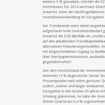
weitere 3 % gesunken, schreibt die EZ
Kommission. Für 2014 wird nach Einsc
erwartet. Denn die Nachfragefaktoren 
Investitionsentwicklung im Eurogebiet 
Die Trendwende wäre damit eingeleitet
aufgestaute hohe Investitionsbedarf g
erwartet die EZB allenfalls ein „moder
auf den anhaltenden Fremdkapitalabb
alternativen Finanzierungsmodellen. D
mit eingeschränktem Zugang zu Bankkre
über Wertpapieremissionen, ausländis
gegenübersehen“.
Seit dem Höchststand der Investition
immerhin 15 % abgerutscht. Dieser Rü
Prozentpunkte nach unten gerissen. De
zudem „stärker und länger andauernd 
Eurogebiet in den letzten 30 Jahren er
Erholung gekommen. So habe die Invest
dritten Quartal um 0,4 % zugenommen