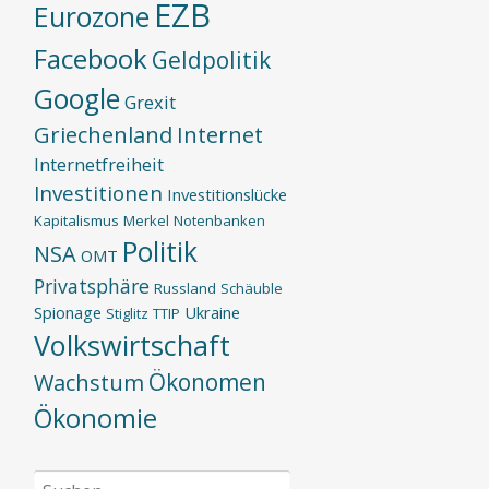
EZB
Eurozone
Facebook
Geldpolitik
Google
Grexit
Griechenland
Internet
Internetfreiheit
Investitionen
Investitionslücke
Kapitalismus
Merkel
Notenbanken
Politik
NSA
OMT
Privatsphäre
Russland
Schäuble
Spionage
Ukraine
Stiglitz
TTIP
Volkswirtschaft
Ökonomen
Wachstum
Ökonomie
Suchen