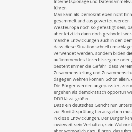
Internetspionage und Datensammelwut 
führen.
Man kann als Demokrat eben nicht hi
gesammelt und ausgewertet werden. De
Westeuropa noch so gefestigt sein, d
aber letztlich dann doch geahndet werd
manche Entwicklungen auch in den dem
dass diese Situation schnell umschlage
verwendet werden, sondern bilden die
aufkommendes Unrechtsregime oder g
besteht immer die Gefahr, dass verei
Zusammenstellung und Zusammenschau e
dagegen wehren können. Schon allein, d
Die Bürger werden angepasster, zurück
ergehen als demokratisch opportun wä
DDR lässt grüßen.
Dass ein deutsches Gericht nun untersa
zur Bonitätsprüfung herausgeben muss,
in diese Entwicklungen. Der Bürger ka
inwieweit sein Verhalten, sein Wohnor
aber womöglich dazu führen, dass ihm e