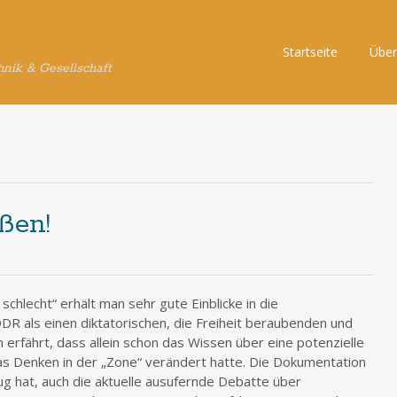
Skip
Startseite
Über
hnik & Gesellschaft
to
content
ßen!
schlecht“ erhält man sehr gute Einblicke in die
R als einen diktatorischen, die Freiheit beraubenden und
erfährt, dass allein schon das Wissen über eine potenzielle
as Denken in der „Zone“ verändert hatte. Die Dokumentation
ug hat, auch die aktuelle ausufernde Debatte über