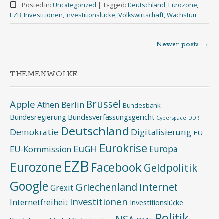
Posted in:
Uncategorized
|
Tagged:
Deutschland
,
Eurozone
,
EZB
,
Investitionen
,
Investitionslücke
,
Volkswirtschaft
,
Wachstum
Newer posts
→
Posts
navigation
THEMENWOLKE
Brüssel
Apple
Athen
Berlin
Bundesbank
Bundesregierung
Bundesverfassungsgericht
Cyberspace
DDR
Deutschland
Demokratie
Digitalisierung
EU
Eurokrise
EuGH
Europa
EU-Kommission
EZB
Eurozone
Facebook
Geldpolitik
Google
Griechenland
Internet
Grexit
Investitionen
Internetfreiheit
Investitionslücke
Politik
NSA