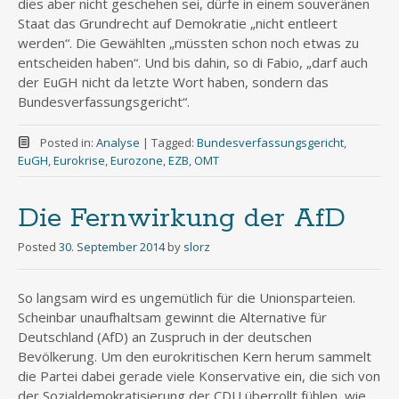
dies aber nicht geschehen sei, dürfe in einem souveränen
Staat das Grundrecht auf Demokratie „nicht entleert
werden“. Die Gewählten „müssten schon noch etwas zu
entscheiden haben“. Und bis dahin, so di Fabio, „darf auch
der EuGH nicht da letzte Wort haben, sondern das
Bundesverfassungsgericht“.
Posted in:
Analyse
|
Tagged:
Bundesverfassungsgericht
,
EuGH
,
Eurokrise
,
Eurozone
,
EZB
,
OMT
Die Fernwirkung der AfD
Posted
30. September 2014
by
slorz
So langsam wird es ungemütlich für die Unionsparteien.
Scheinbar unaufhaltsam gewinnt die Alternative für
Deutschland (AfD) an Zuspruch in der deutschen
Bevölkerung. Um den eurokritischen Kern herum sammelt
die Partei dabei gerade viele Konservative ein, die sich von
der Sozialdemokratisierung der CDU überrollt fühlen, wie