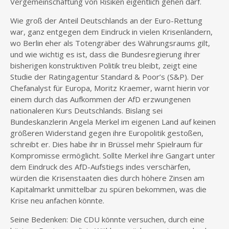
Vergemeinschaftung von Risiken eigentlich gehen darf.
Wie groß der Anteil Deutschlands an der Euro-Rettung
war, ganz entgegen dem Eindruck in vielen Krisenländern,
wo Berlin eher als Totengräber des Währungsraums gilt,
und wie wichtig es ist, dass die Bundesregierung ihrer
bisherigen konstruktiven Politik treu bleibt, zeigt eine
Studie der Ratingagentur Standard & Poor’s (S&P). Der
Chefanalyst für Europa, Moritz Kraemer, warnt hierin vor
einem durch das Aufkommen der AfD erzwungenen
nationaleren Kurs Deutschlands. Bislang sei
Bundeskanzlerin Angela Merkel im eigenen Land auf keinen
größeren Widerstand gegen ihre Europolitik gestoßen,
schreibt er. Dies habe ihr in Brüssel mehr Spielraum für
Kompromisse ermöglicht. Sollte Merkel ihre Gangart unter
dem Eindruck des AfD-Aufstiegs indes verschärfen,
würden die Krisenstaaten dies durch höhere Zinsen am
Kapitalmarkt unmittelbar zu spüren bekommen, was die
Krise neu anfachen könnte.
Seine Bedenken: Die CDU könnte versuchen, durch eine