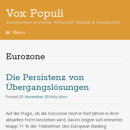
Vox Populi
Kommentare zu Politik, Wirtschaft, Technik & Gesellschaft
Menu
Skip
to
content
Eurozone
Die Persistenz von
Übergangslösungen
Posted
25. November 2014
by
slorz
Auf die Frage, ob die Eurozone noch in fünf Jahren in ihrer
aktuellen Form bestehen wird, davon zeigen sich immerhin
knapp 71 % der Teilnehmer des European Banking