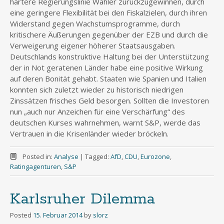
härtere Regierungslinie Wähler zurückzugewinnen, durch
eine geringere Flexibilität bei den Fiskalzielen, durch ihren
Widerstand gegen Wachstumsprogramme, durch
kritischere Äußerungen gegenüber der EZB und durch die
Verweigerung eigener höherer Staatsausgaben.
Deutschlands konstruktive Haltung bei der Unterstützung
der in Not geratenen Länder habe eine positive Wirkung
auf deren Bonität gehabt. Staaten wie Spanien und Italien
konnten sich zuletzt wieder zu historisch niedrigen
Zinssätzen frisches Geld besorgen. Sollten die Investoren
nun „auch nur Anzeichen für eine Verschärfung“ des
deutschen Kurses wahrnehmen, warnt S&P, werde das
Vertrauen in die Krisenländer wieder bröckeln.
Posted in:
Analyse
|
Tagged:
AfD
,
CDU
,
Eurozone
,
Ratingagenturen
,
S&P
Karlsruher Dilemma
Posted
15. Februar 2014
by
slorz