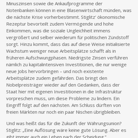
Minuszinsen sowie die Ankaufprogramme der
Notenbanken können in eine Blasenwirtschaft münden, was
die nächste Krise vorherbestimmt. Stiglitz‘ ökonomische
Rezeptur bevorteilt zudem Vermögende und hohe
Einkommen, was die soziale Ungleichheit immens
vergrößert und selber wiederum für politischen Zündstoff
sorgt. Hinzu kommt, dass das auf diese Weise initialisierte
Wachstum weniger neue Arbeitsplätze schafft als in
früheren Aufschwungphasen. Niedrigste Zinsen verführen
nämlich zu kapitalintensiven Investitionen, die nur wenige
neue Jobs hervorbringen – und noch existente
Arbeitsplätze zudem gefährden. Das bringt den
Nobelpreisträger wieder auf den Gedanken, dass der
Staat hier mit eigenen Investitionen in die Infrastruktur
vorpreschen muss, um diese Probleme zu lindern. Ein
Eingriff folgt auf den nächsten. Am Schluss dürften von
freien Märkten nur noch ein paar Nischen übrigbleiben.
Und was heißt das für die Zukunft der Währungsunion?
Stiglitz: „Eine Auflösung wäre keine gute Lösung. Aber es
gibt immer auch ein Leben nach der Scheidung.“