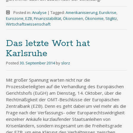
Posted in:
Analyse
|
Tagged:
Amerikanisierung
,
Eurokrise
,
Eurozone
,
EZB
,
Finanzstabilität
,
Ökonomen
,
Ökonomie
,
Stiglitz
,
Wirtschaftswissenschaft
Das letzte Wort hat
Karlsruhe
Posted
30. September 2014
by
slorz
Mit großer Spannung warten nicht nur die
Prozessbeteiligten auf die Verhandlung des Europäischen
Gerichtshofs (EuGH) am Dienstag, 14. Oktober, über die
Rechtmäßigkeit der OMT-Beschlüsse der Europäischen
Zentralbank (EZB). Denn es geht dabei um viel mehr als die
Frage nach der Verfassungs- oder Europarechtswidrigkeit
einzelner Ankäufe kurzlaufender Staatsanleihen von
Krisenländern, sondern insgesamt um die Freiheitsgrade
der EZB, um eine Klärung des Verhältnisses zwischen