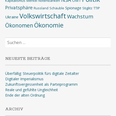
OMT
Kapitalismus
Merkel
Notenbanken
Privatsphäre
Spionage
Russland
Schäuble
Stiglitz
TTIP
Volkswirtschaft
Wachstum
Ukraine
Ökonomie
Ökonomen
Suchen
nach:
NEUESTE BEITRÄGE
Überfällig: Steuerpolitik fürs digitale Zeitalter
Digitaler Imperialismus
Zukunftsvergessenheit als Parteiprogramm
Reale und gefühlte Ungleichheit
Ende der alten Ordnung
ARCHIV